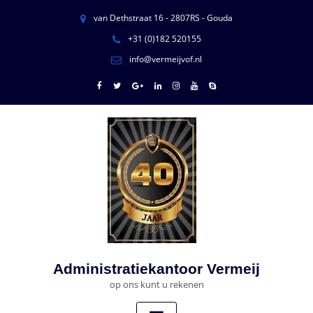
van Dethstraat 16 - 2807RS - Gouda
+31 (0)182 520155
info@vermeijvof.nl
Administratiekantoor Vermeij
op ons kunt u rekenen